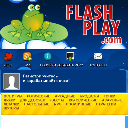
ИГРЫ
RSS
НОВОСТИ
ДОБАВИТЬ ИГРУ
КОНТАКТЫ
Регистрируйтесь
и зарабатывайте очки!
ВСЕ ИГРЫ
ЛОГИЧЕСКИЕ
АРКАДНЫЕ
БРОДИЛКИ
ГОНКИ
ДРАКИ
ДЛЯ ДЕВОЧЕК
КВЕСТЫ
КЛАССИЧЕСКИЕ
АЗАРТНЫЕ
ЛЕТАЛКИ
НАСТОЛЬНЫЕ
RPG
СПОРТИВНЫЕ
СТРАТЕГИИ
ШУТЕРЫ