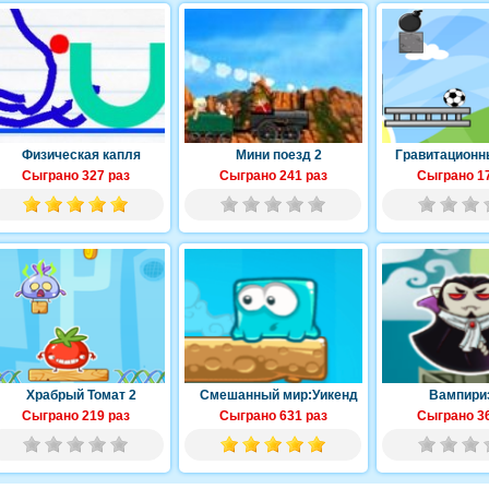
Физическая капля
Мини поезд 2
Гравитационн
Сыграно 327 раз
Сыграно 241 раз
Сыграно 17
Храбрый Томат 2
Смешанный мир:Уикенд
Вампири
Сыграно 219 раз
Сыграно 631 раз
Сыграно 36