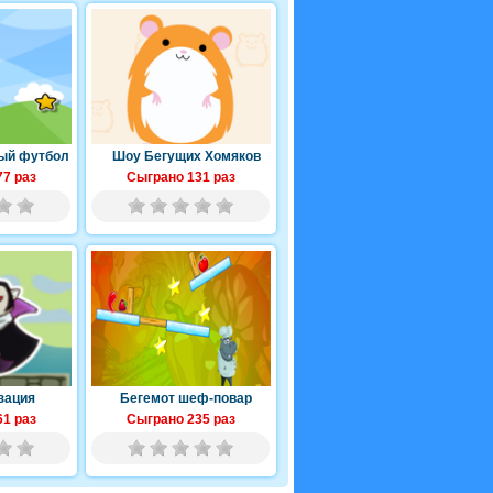
ый футбол
Шоу Бегущих Хомяков
7 раз
Сыграно 131 раз
зация
Бегемот шеф-повар
1 раз
Сыграно 235 раз