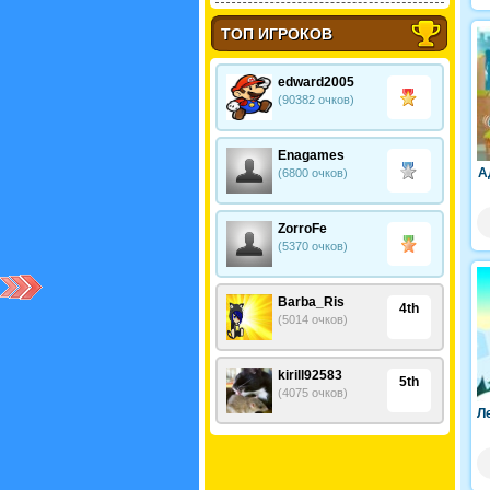
ТОП ИГРОКОВ
edward2005
(90382 очков)
Enagames
А
(6800 очков)
ZorroFe
(5370 очков)
Barba_Ris
4th
(5014 очков)
kirill92583
5th
(4075 очков)
Л