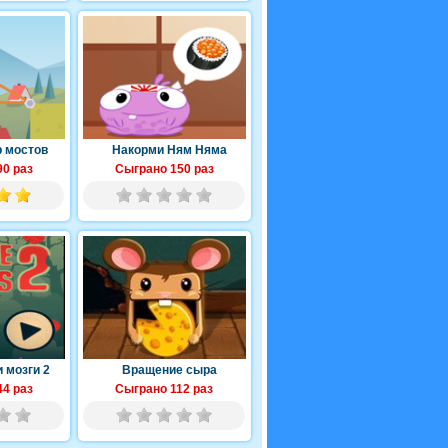
р мостов
Накорми Ням Няма
0 раз
Сыграно 150 раз
 мозги 2
Вращение сыра
4 раз
Сыграно 112 раз