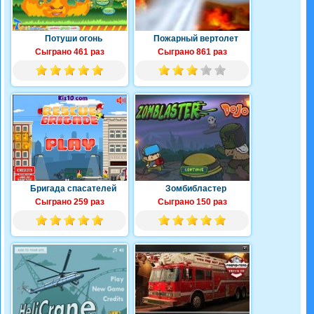
Потуши огонь
Пожарный вертолет
Сыграно 461 раз
Сыграно 861 раз
Бригада спасателей
Зомбибластер
Сыграно 259 раз
Сыграно 150 раз