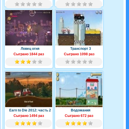
Ловец огня
Транспорт 3
Сыграно 1844 раз
Сыграно 1098 раз
Earn to Die 2012: часть 2
Водомания
Сыграно 1494 раз
Сыграно 672 раз