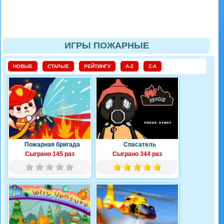
ИГРЫ ПОЖАРНЫЕ
НОВЫЕ
СТАРЫЕ
РЕЙТИНГУ
A-Z
Z-A
Пожарная бригада
Спасатель
Сыграно 145 раз
Сыграно 344 раз