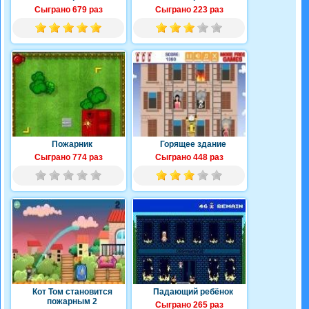
Сыграно 679 раз
Сыграно 223 раз
Пожарник
Горящее здание
Сыграно 774 раз
Сыграно 448 раз
Кот Том становится
Падающий ребёнок
пожарным 2
Сыграно 265 раз