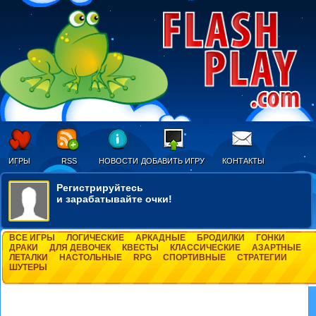
ИГРЫ
RSS
НОВОСТИ
ДОБАВИТЬ ИГРУ
КОНТАКТЫ
Регистрируйтесь
и зарабатывайте очки!
ВСЕ ИГРЫ
ЛОГИЧЕСКИЕ
АРКАДНЫЕ
БРОДИЛКИ
ГОНКИ
ДРАКИ
ДЛЯ ДЕВОЧЕК
КВЕСТЫ
КЛАССИЧЕСКИЕ
АЗАРТНЫЕ
ЛЕТАЛКИ
НАСТОЛЬНЫЕ
RPG
СПОРТИВНЫЕ
СТРАТЕГИИ
ШУТЕРЫ