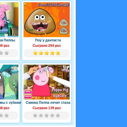
ки Пеппы
Поу у дантиста
6 раз
Сыграно 294 раз
мы с зубами
Свинка Пеппа лечит глаза
8 раз
Сыграно 139 раз