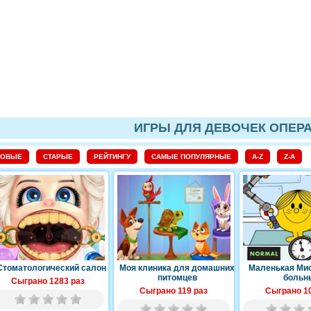
ИГРЫ ДЛЯ ДЕВОЧЕК ОПЕР
НОВЫЕ
СТАРЫЕ
РЕЙТИНГУ
САМЫЕ ПОПУЛЯРНЫЕ
A-Z
Z-A
Стоматологический салон
Моя клиника для домашних
Маленькая Мис
питомцев
больн
Сыграно 1283 раз
Сыграно 119 раз
Сыграно 10