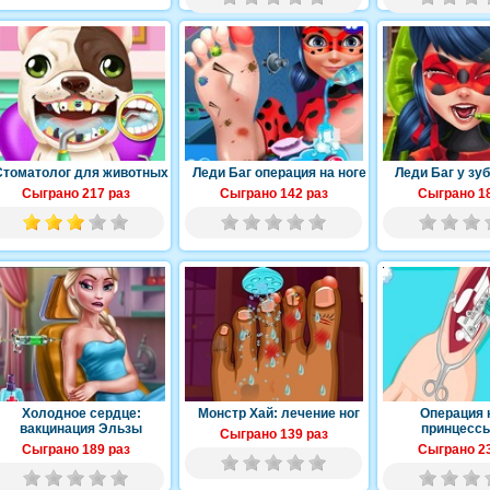
Стоматолог для животных
Леди Баг операция на ноге
Леди Баг у зу
Сыграно 217 раз
Сыграно 142 раз
Сыграно 18
Холодное сердце:
Монстр Хай: лечение ног
Операция 
вакцинация Эльзы
принцесс
Сыграно 139 раз
Сыграно 189 раз
Сыграно 23