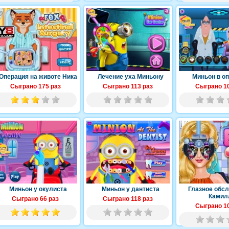
Операция на животе Ника
Лечение уха Миньону
Миньон в о
Сыграно 175 раз
Сыграно 113 раз
Сыграно 10
Миньон у окулиста
Миньон у дантиста
Глазное обс
Камил
Сыграно 66 раз
Сыграно 118 раз
Сыграно 10