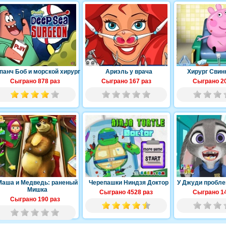
панч Боб и морской хирург
Ариэль у врача
Хирург Свин
Сыграно 878 раз
Сыграно 167 раз
Сыграно 20
Маша и Медведь: раненый
Черепашки Ниндзя Доктор
У Джуди пробле
Мишка
Сыграно 4528 раз
Сыграно 14
Сыграно 190 раз