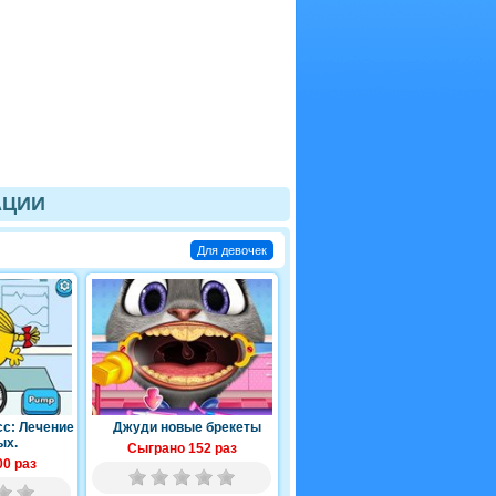
АЦИИ
Для девочек
с: Лечение
Джуди новые брекеты
ых.
Сыграно 152 раз
0 раз