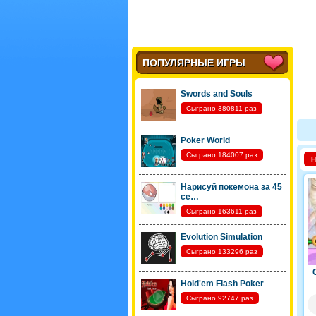
ПОПУЛЯРНЫЕ ИГРЫ
Swords and Souls
Сыграно 380811 раз
Poker World
Сыграно 184007 раз
Нарисуй покемона за 45
се…
Сыграно 163611 раз
Evolution Simulation
Сыграно 133296 раз
Hold'em Flash Poker
Сыграно 92747 раз