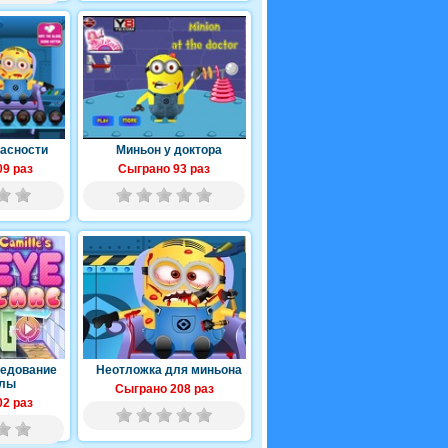
пасности
Миньон у доктора
9 раз
Сыграно 93 раз
ледование
Неотложка для миньона
лы
Сыграно 208 раз
2 раз