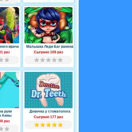
бного врача
Малышка Леди Баг ранена
1 раз
Сыграно 109 раз
на руке
Девочка у стоматолога
ы Анны
Сыграно 177 раз
0 раз