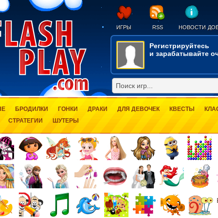
ИГРЫ
RSS
НОВОСТИ
ДОБ
Регистрируйтесь
и зарабатывайте оч
ЫЕ
БРОДИЛКИ
ГОНКИ
ДРАКИ
ДЛЯ ДЕВОЧЕК
КВЕСТЫ
КЛА
СТРАТЕГИИ
ШУТЕРЫ