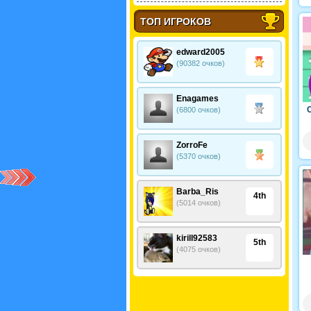
ТОП ИГРОКОВ
edward2005
(90382 очков)
Enagames
(6800 очков)
ZorroFe
(5370 очков)
Barba_Ris
4th
(5014 очков)
kirill92583
5th
(4075 очков)