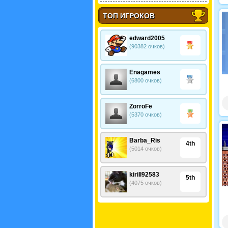
ТОП ИГРОКОВ
edward2005
(90382 очков)
Enagames
(6800 очков)
ZorroFe
(5370 очков)
Barba_Ris
4th
(5014 очков)
kirill92583
5th
(4075 очков)