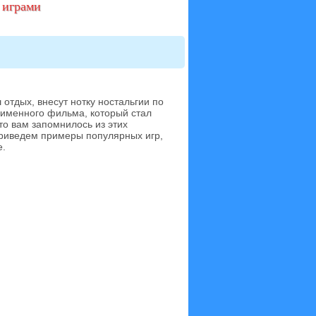
 играми
отдых, внесут нотку ностальгии по
именного фильма, который стал
о вам запомнилось из этих
 Приведем примеры популярных игр,
е.