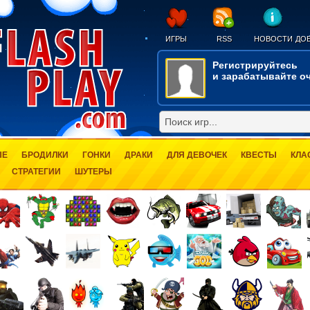
ИГРЫ
RSS
НОВОСТИ
ДОБ
Регистрируйтесь
и зарабатывайте оч
ЫЕ
БРОДИЛКИ
ГОНКИ
ДРАКИ
ДЛЯ ДЕВОЧЕК
КВЕСТЫ
КЛА
СТРАТЕГИИ
ШУТЕРЫ