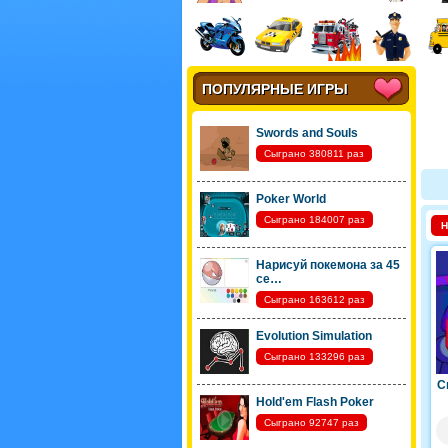
ПОПУЛЯРНЫЕ ИГРЫ
Swords and Souls
Сыграно 380811 раз
Poker World
Сыграно 184007 раз
Нарисуй покемона за 45
се…
Сыграно 163612 раз
Evolution Simulation
Сыграно 133296 раз
С
Hold'em Flash Poker
Сыграно 92747 раз