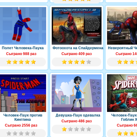
Полет Человека-Паука
Фотоохота на Спайдермена
Невероятный Ч
Сыграно 988 раз
Сыграно 409 раз
Сыграно 14
Человек-Паук против
Девушка-Паук одевалка
Человек-Паук
Кингпина
Гоблин 
Сыграно 486 раз
Сыграно 2556 раз
Сыграно 66