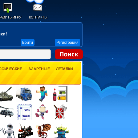
АВИТЬ ИГРУ
КОНТАКТЫ
ки!
Войти
Регистрация
ССИЧЕСКИЕ
АЗАРТНЫЕ
ЛЕТАЛКИ