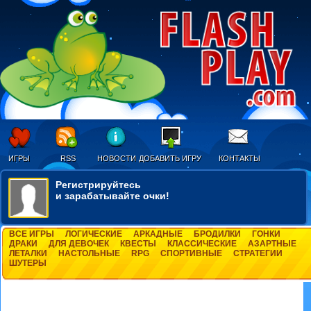
ИГРЫ
RSS
НОВОСТИ
ДОБАВИТЬ ИГРУ
КОНТАКТЫ
Регистрируйтесь
и зарабатывайте очки!
ВСЕ ИГРЫ
ЛОГИЧЕСКИЕ
АРКАДНЫЕ
БРОДИЛКИ
ГОНКИ
ДРАКИ
ДЛЯ ДЕВОЧЕК
КВЕСТЫ
КЛАССИЧЕСКИЕ
АЗАРТНЫЕ
ЛЕТАЛКИ
НАСТОЛЬНЫЕ
RPG
СПОРТИВНЫЕ
СТРАТЕГИИ
ШУТЕРЫ