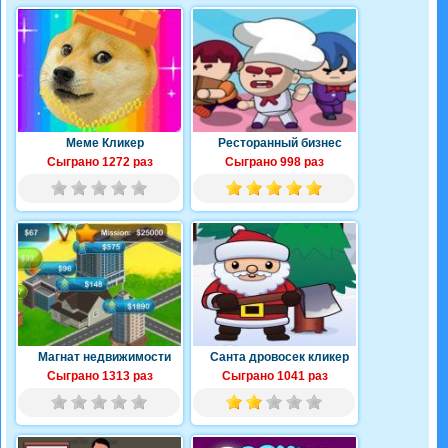
Меме Кликер
Ресторанный бизнес
Сыграно 1272 раз
Сыграно 998 раз
Магнат недвижимости
Санта дровосек кликер
Сыграно 1313 раз
Сыграно 1041 раз