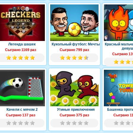
Легенда шашек
Кукольный футбол: Мечты
Красный мальчи
девуш
Сыграно 1169 раз
Сыграно 799 раз
Сыграно 13
Качели с мячом 2
Утиные приключения
Башенка прот
Сыграно 137 раз
Сыграно 375 раз
Сыграно 11