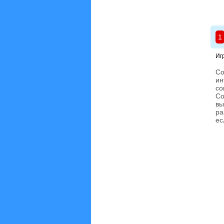
1
Иг
Со
ин
со
Со
вы
ра
ес