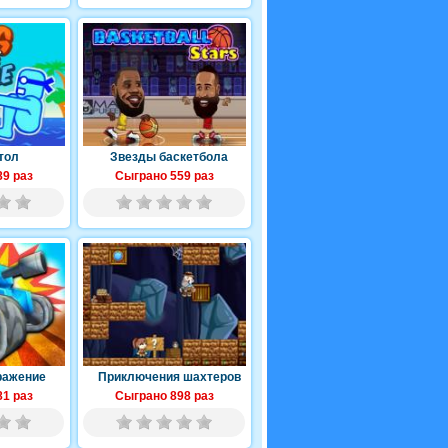
тол
Звезды баскетбола
9 раз
Сыграно 559 раз
ражение
Приключения шахтеров
1 раз
Сыграно 898 раз