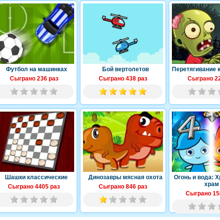
Футбол на машинках
Бой вертолетов
Перетягивание 
Сыграно 236 раз
Сыграно 438 раз
Сыграно 22
Шашки классические
Динозавры мясная охота
Огонь и вода: 
храм
Сыграно 4405 раз
Сыграно 846 раз
Сыграно 15