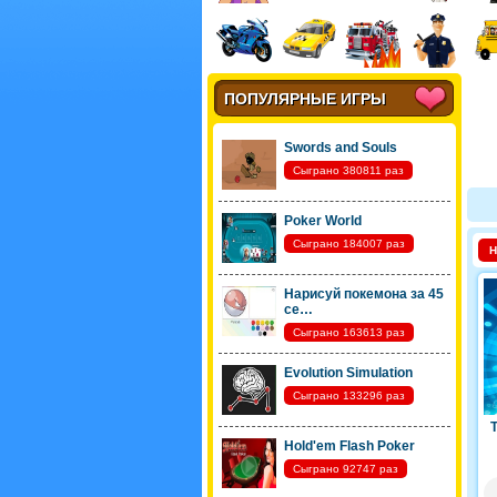
ПОПУЛЯРНЫЕ ИГРЫ
Swords and Souls
Сыграно 380811 раз
Poker World
Сыграно 184007 раз
Нарисуй покемона за 45
се…
Сыграно 163613 раз
Evolution Simulation
Сыграно 133296 раз
Hold'em Flash Poker
Сыграно 92747 раз