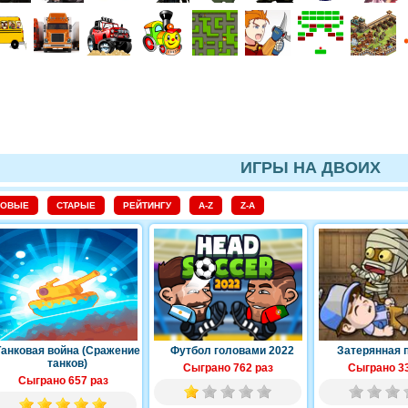
ИГРЫ НА ДВОИХ
НОВЫЕ
СТАРЫЕ
РЕЙТИНГУ
A-Z
Z-A
Танковая война (Сражение
Футбол головами 2022
Затерянная 
танков)
Сыграно 762 раз
Сыграно 33
Сыграно 657 раз