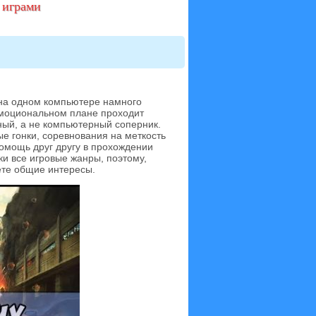
 играми
о на одном компьютере намного
эмоциональном плане проходит
ный, а не компьютерный соперник.
е гонки, соревнования на меткость
мощь друг другу в прохождении
ки все игровые жанры, поэтому,
дете общие интересы.