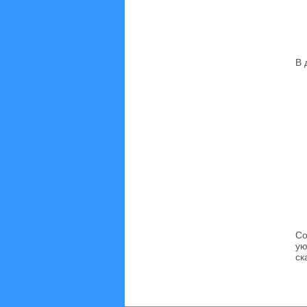
В 
Со
ую
ск