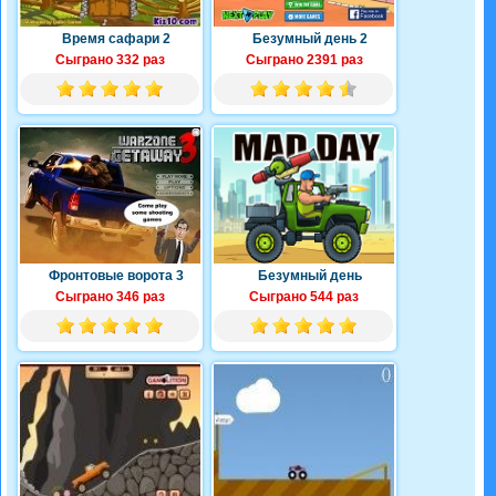
Время сафари 2
Безумный день 2
Сыграно 332 раз
Сыграно 2391 раз
Фронтовые ворота 3
Безумный день
Сыграно 346 раз
Сыграно 544 раз