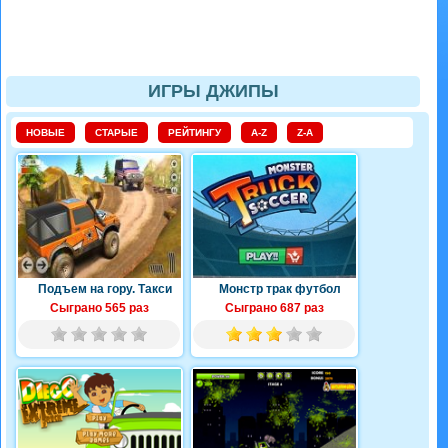
ИГРЫ ДЖИПЫ
НОВЫЕ
СТАРЫЕ
РЕЙТИНГУ
A-Z
Z-A
Подъем на гору. Такси
Монстр трак футбол
Сыграно 565 раз
Сыграно 687 раз