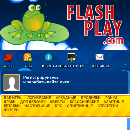
ИГРЫ
RSS
НОВОСТИ
ДОБАВИТЬ ИГРУ
КОНТАКТЫ
Регистрируйтесь
и зарабатывайте очки!
ВСЕ ИГРЫ
ЛОГИЧЕСКИЕ
АРКАДНЫЕ
БРОДИЛКИ
ГОНКИ
ДРАКИ
ДЛЯ ДЕВОЧЕК
КВЕСТЫ
КЛАССИЧЕСКИЕ
АЗАРТНЫЕ
ЛЕТАЛКИ
НАСТОЛЬНЫЕ
RPG
СПОРТИВНЫЕ
СТРАТЕГИИ
ШУТЕРЫ