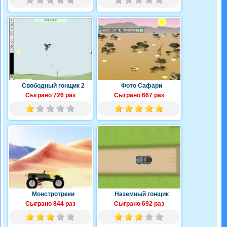
Свободный гонщик 2
Фото Сафари
Сыграно 726 раз
Сыграно 667 раз
Монстротреки
Наземный гонщик
Сыграно 844 раз
Сыграно 692 раз