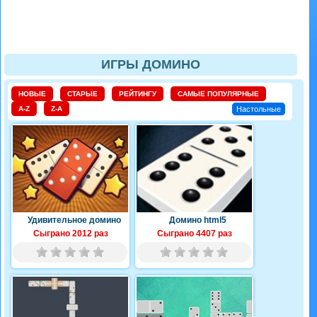
ИГРЫ ДОМИНО
НОВЫЕ
СТАРЫЕ
РЕЙТИНГУ
САМЫЕ ПОПУЛЯРНЫЕ
A-Z
Z-A
Настольные
Удивительное домино
Домино html5
Сыграно 2012 раз
Сыграно 4407 раз