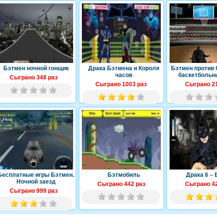
Бэтмен ночной гонщик
Драка Бэтмена и Короля
Бэтмен против 
часов
баскетбольн
Сыграно 348 раз
Сыграно 1003 раз
Сыграно 21
Бесплатные игры Бэтмен.
Бэтмобиль
Драка 6 –
Ночной заезд
Сыграно 442 раз
Сыграно 42
Сыграно 999 раз