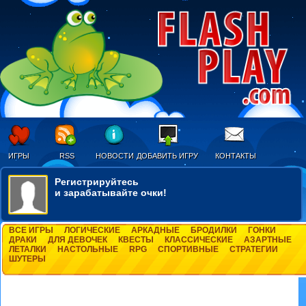
ИГРЫ
RSS
НОВОСТИ
ДОБАВИТЬ ИГРУ
КОНТАКТЫ
Регистрируйтесь
и зарабатывайте очки!
ВСЕ ИГРЫ
ЛОГИЧЕСКИЕ
АРКАДНЫЕ
БРОДИЛКИ
ГОНКИ
ДРАКИ
ДЛЯ ДЕВОЧЕК
КВЕСТЫ
КЛАССИЧЕСКИЕ
АЗАРТНЫЕ
ЛЕТАЛКИ
НАСТОЛЬНЫЕ
RPG
СПОРТИВНЫЕ
СТРАТЕГИИ
ШУТЕРЫ