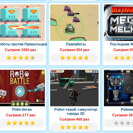
оботы против Пришельцев
Паверботы
Последние М
Сыграно 1081 раз
Сыграно 454 раз
Сыграно 59
Робо битва
Робот-герой: симулятор
Робок
города 3D
Сыграно 277 раз
Сыграно 36
Сыграно 468 раз