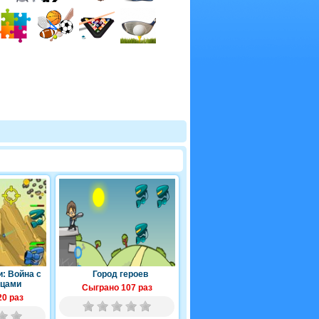
: Война с
Город героев
цами
Сыграно 107 раз
0 раз