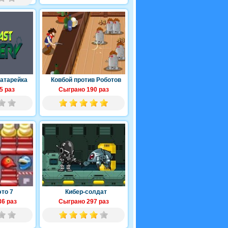
атарейка
Ковбой против Роботов
5 раз
Сыграно 190 раз
это 7
Кибер-солдат
6 раз
Сыграно 297 раз