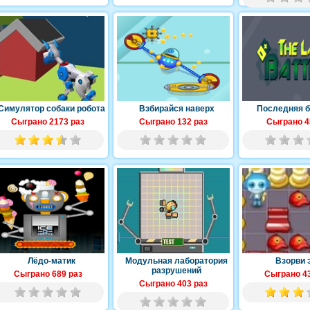
Симулятор собаки робота
Взбирайся наверх
Последняя б
Сыграно 2173 раз
Сыграно 132 раз
Сыграно 4
Лёдо-матик
Модульная лаборатория
Взорви 
разрушений
Сыграно 689 раз
Сыграно 43
Сыграно 403 раз