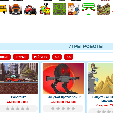
ИГРЫ РОБОТЫ
НОВЫЕ
СТАРЫЕ
РЕЙТИНГУ
A-Z
Z-A
Робогонка
Яйцебот против зомби
Защита башни
пришель
Сыграно 2 раз
Сыграно 363 раз
Сыграно 22