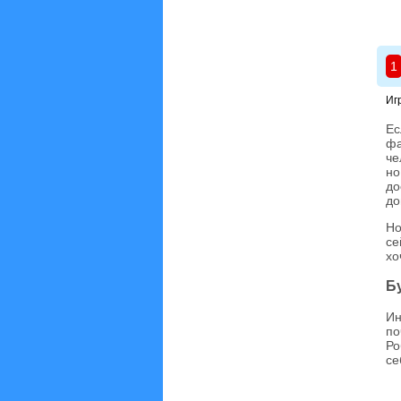
1
Иг
Ес
фа
че
но
до
до
Но
се
хо
Б
Ин
по
Ро
се