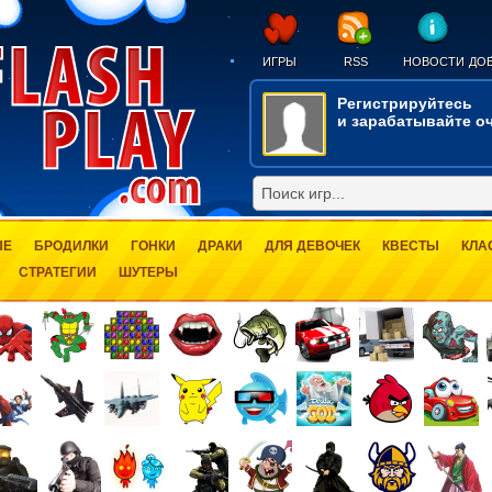
ИГРЫ
RSS
НОВОСТИ
ДОБ
Регистрируйтесь
и зарабатывайте оч
ЫЕ
БРОДИЛКИ
ГОНКИ
ДРАКИ
ДЛЯ ДЕВОЧЕК
КВЕСТЫ
КЛА
СТРАТЕГИИ
ШУТЕРЫ