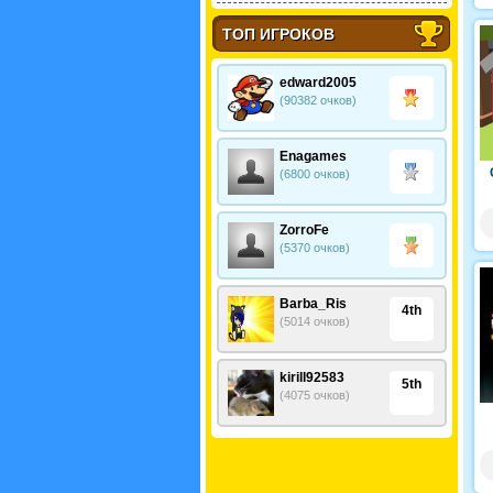
ТОП ИГРОКОВ
edward2005
(90382 очков)
Enagames
(6800 очков)
ZorroFe
(5370 очков)
Barba_Ris
4th
(5014 очков)
kirill92583
5th
(4075 очков)