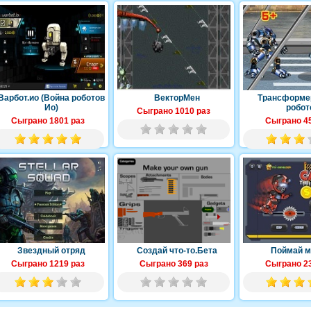
Варбот.ио (Война роботов
ВекторМен
Трансформе
Ио)
робот
Сыграно 1010 раз
Сыграно 1801 раз
Сыграно 45
Звездный отряд
Создай что-то.Бета
Поймай м
Сыграно 1219 раз
Сыграно 369 раз
Сыграно 23