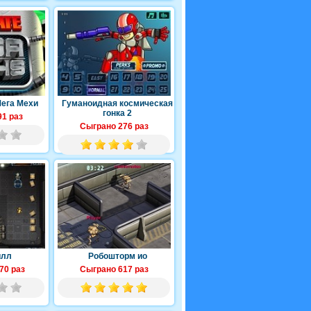
ега Мехи
Гуманоидная космическая
гонка 2
1 раз
Сыграно 276 раз
илл
Робошторм ио
70 раз
Сыграно 617 раз