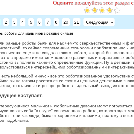
Оцените пожалуйста этот раздел с
2
3
4
5
6
7
8
20
21
»
Следующая
ры роботы для мальчиков в режиме онлайн
ли раньше роботы были для нас чем-то сверхъестественным и фи
нтастикой, то сейчас современные технологии приблизили нас к ни
ловечество еще и не создало такого робота, который бы полностью
 зато в продаже имеются множество различных интерактивных робо
стойно выполнять какие-то определенные функции. Ну а детишки 
вольствоваться интереснейшими роботизированными интерактивн
 есть небольшой минус - все это роботизированное удовольствие с
йчас вы не готовы расстаться со своими ценными денежными знака
чется, то отличные игры про роботов - идеальный выход из этого п
удущее наступает.
тересующиеся мальчики и любопытные девочки могут погрузиться 
чувствовать себя "в шкуре" современного робота, которого ждет м
боты - они как люди, бывают хорошими и плохими, поэтому в некот
бе подобными.