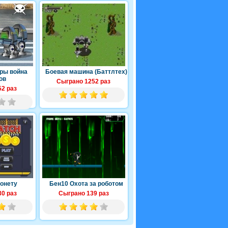
ры война
Боевая машина (Баттлтех)
ов
Сыграно 1252 раз
2 раз
онету
Бен10 Охота за роботом
0 раз
Сыграно 139 раз