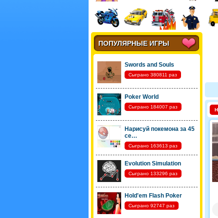
ПОПУЛЯРНЫЕ ИГРЫ
Swords and Souls
Сыграно 380811 раз
Poker World
Сыграно 184007 раз
Нарисуй покемона за 45
се…
Сыграно 163613 раз
Evolution Simulation
Сыграно 133296 раз
Hold'em Flash Poker
Сыграно 92747 раз