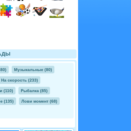
АДЫ
80)
Музыкальные (80)
На скорость (233)
 (110)
Рыбалка (85)
е (135)
Лови момент (68)