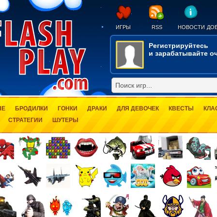
ИГРЫ
RSS
НОВОСТИ
ДОБ
Регистрируйтесь
и зарабатывайте оч
ЫЕ
БРОДИЛКИ
ГОНКИ
ДРАКИ
ДЛЯ ДЕВОЧЕК
КВЕСТЫ
КЛА
СТРАТЕГИИ
ШУТЕРЫ