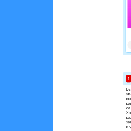
1
Вы
ув
вс
ка
са
Хо
ка
за
с 