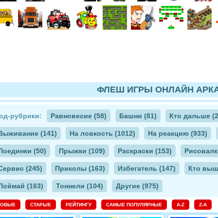
ФЛЕШ ИГРЫ ОНЛАЙН АРК
од-рубрики:
Равновесие (58)
Башни (81)
Кто дальше (2
Выживание (141)
На ловкость (1012)
На реакцию (933)
Поединки (50)
Прыжки (109)
Раскраcки (153)
Рисовалки
Сервис (245)
Приколы (163)
Избегатель (147)
Кто выш
Поймай (163)
Тоннели (104)
Другие (975)
НОВЫЕ
СТАРЫЕ
РЕЙТИНГУ
САМЫЕ ПОПУЛЯРНЫЕ
A-Z
Z-A