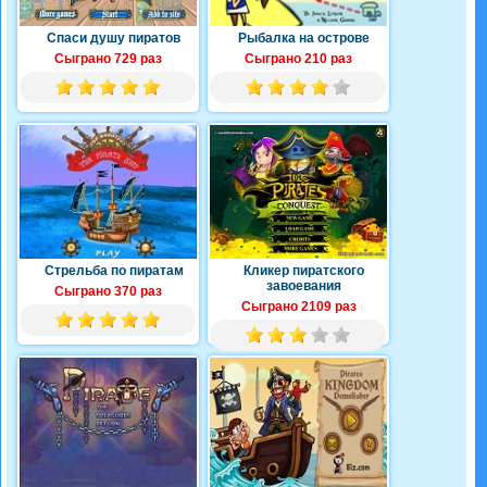
Спаси душу пиратов
Рыбалка на острове
Сыграно 729 раз
Сыграно 210 раз
Стрельба по пиратам
Кликер пиратского
завоевания
Сыграно 370 раз
Сыграно 2109 раз