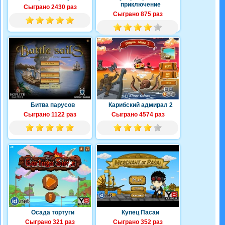
приключение
Сыграно 2430 раз
Сыграно 875 раз
Битва парусов
Карибский адмирал 2
Сыграно 1122 раз
Сыграно 4574 раз
Осада тортуги
Купец Пасаи
Сыграно 321 раз
Сыграно 352 раз