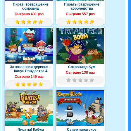
Пират: возвращение
Пираты разрушение
сокровищ
королевства
Сыграно 431 раз
Сыграно 557 раз
Затопленная деревня –
Сокровища бум
Канун Рождества 4
Сыграно 138 раз
Сыграно 146 раз
Пираты! Кабум
Супер пиратское