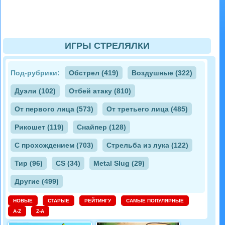
ИГРЫ СТРЕЛЯЛКИ
Под-рубрики:
Обстрел (419)
Воздушные (322)
Дуэли (102)
Отбей атаку (810)
От первого лица (573)
От третьего лица (485)
Рикошет (119)
Снайпер (128)
С прохождением (703)
Стрельба из лука (122)
Тир (96)
CS (34)
Metal Slug (29)
Другие (499)
НОВЫЕ
СТАРЫЕ
РЕЙТИНГУ
САМЫЕ ПОПУЛЯРНЫЕ
A-Z
Z-A