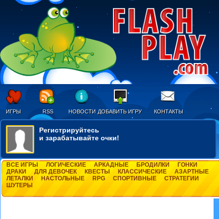
ИГРЫ
RSS
НОВОСТИ
ДОБАВИТЬ ИГРУ
КОНТАКТЫ
Регистрируйтесь
и зарабатывайте очки!
ВСЕ ИГРЫ
ЛОГИЧЕСКИЕ
АРКАДНЫЕ
БРОДИЛКИ
ГОНКИ
ДРАКИ
ДЛЯ ДЕВОЧЕК
КВЕСТЫ
КЛАССИЧЕСКИЕ
АЗАРТНЫЕ
ЛЕТАЛКИ
НАСТОЛЬНЫЕ
RPG
СПОРТИВНЫЕ
СТРАТЕГИИ
ШУТЕРЫ