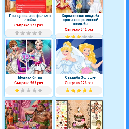
Принцесса и её фильм о
Королевская свадьба
любви
против современной
свадьбы
Сыграно 172 раз
Сыграно 341 раз
Модная битва
Свадьба Золушки
Сыграно 563 раз
Сыграно 226 раз