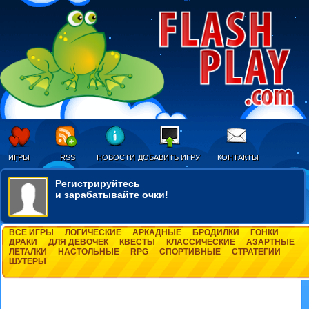
ИГРЫ
RSS
НОВОСТИ
ДОБАВИТЬ ИГРУ
КОНТАКТЫ
Регистрируйтесь
и зарабатывайте очки!
ВСЕ ИГРЫ
ЛОГИЧЕСКИЕ
АРКАДНЫЕ
БРОДИЛКИ
ГОНКИ
ДРАКИ
ДЛЯ ДЕВОЧЕК
КВЕСТЫ
КЛАССИЧЕСКИЕ
АЗАРТНЫЕ
ЛЕТАЛКИ
НАСТОЛЬНЫЕ
RPG
СПОРТИВНЫЕ
СТРАТЕГИИ
ШУТЕРЫ