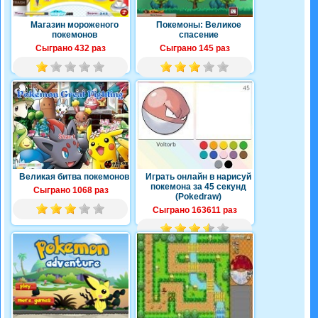
Магазин мороженого
Покемоны: Великое
покемонов
спасение
Сыграно 432 раз
Сыграно 145 раз
Великая битва покемонов
Играть онлайн в нарисуй
покемона за 45 секунд
Сыграно 1068 раз
(Pokedraw)
Сыграно 163611 раз