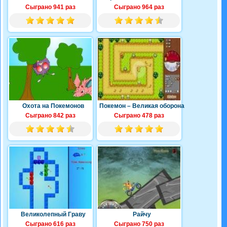
Сыграно 941 раз
Сыграно 964 раз
Охота на Покемонов
Покемон – Великая оборона
Сыграно 842 раз
Сыграно 478 раз
Великолепный Граву
Райчу
Сыграно 616 раз
Сыграно 750 раз