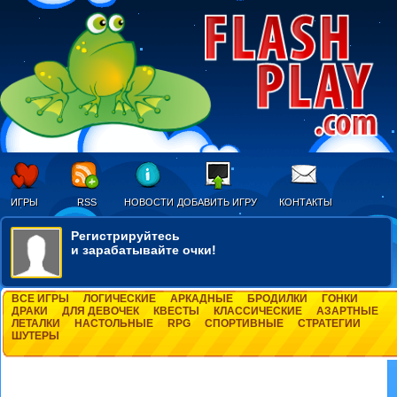
ИГРЫ
RSS
НОВОСТИ
ДОБАВИТЬ ИГРУ
КОНТАКТЫ
Регистрируйтесь
и зарабатывайте очки!
ВСЕ ИГРЫ
ЛОГИЧЕСКИЕ
АРКАДНЫЕ
БРОДИЛКИ
ГОНКИ
ДРАКИ
ДЛЯ ДЕВОЧЕК
КВЕСТЫ
КЛАССИЧЕСКИЕ
АЗАРТНЫЕ
ЛЕТАЛКИ
НАСТОЛЬНЫЕ
RPG
СПОРТИВНЫЕ
СТРАТЕГИИ
ШУТЕРЫ