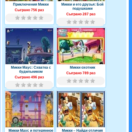
Приключения Микки
Микки и его друзья: Бой
подушками
Сыграно 756 раз
Сыграно 287 раз
Микки Маус: Схватка с
Микки охотник
будильником
Сыграно 789 раз
Сыграно 496 раз
Микки Маус и потерянное
Микки – Найди отличия