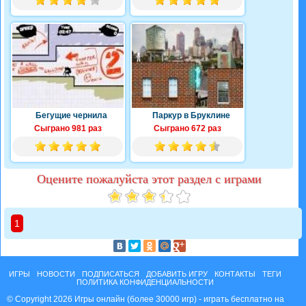
Бегущие чернила
Паркур в Бруклине
Сыграно 981 раз
Сыграно 672 раз
Оцените пожалуйста этот раздел с играми
1
ИГРЫ
НОВОСТИ
ПОДПИСАТЬСЯ
ДОБАВИТЬ ИГРУ
КОНТАКТЫ
ТЕГИ
ПОЛИТИКА КОНФИДЕНЦИАЛЬНОСТИ
© Copyright 2026 Игры онлайн (более 30000 игр) - играть бесплатно на