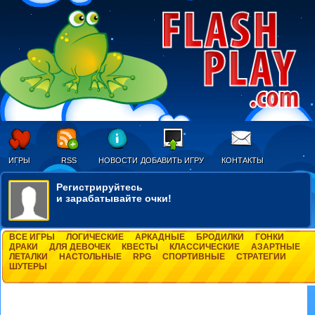
ИГРЫ
RSS
НОВОСТИ
ДОБАВИТЬ ИГРУ
КОНТАКТЫ
Регистрируйтесь
и зарабатывайте очки!
ВСЕ ИГРЫ
ЛОГИЧЕСКИЕ
АРКАДНЫЕ
БРОДИЛКИ
ГОНКИ
ДРАКИ
ДЛЯ ДЕВОЧЕК
КВЕСТЫ
КЛАССИЧЕСКИЕ
АЗАРТНЫЕ
ЛЕТАЛКИ
НАСТОЛЬНЫЕ
RPG
СПОРТИВНЫЕ
СТРАТЕГИИ
ШУТЕРЫ