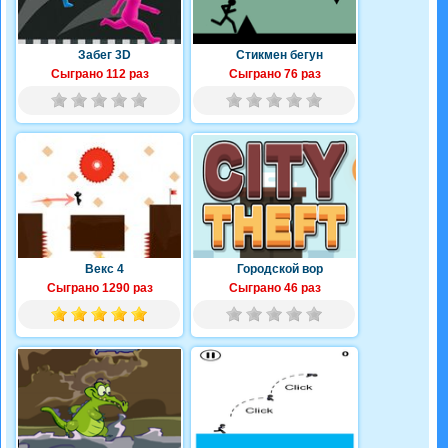
Забег 3D
Стикмен бегун
Сыграно 112 раз
Сыграно 76 раз
Векс 4
Городской вор
Сыграно 1290 раз
Сыграно 46 раз