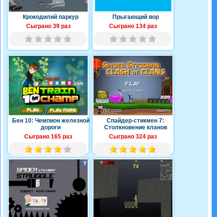
Крокодилий паркур
Прыгающий вор
Сыграно 39 раз
Сыграно 134 раз
Бен 10: Чемпион железной
Спайдер-стикмен 7:
дороги
Столкновение кланов
Сыграно 165 раз
Сыграно 324 раз