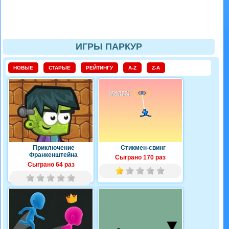
ИГРЫ ПАРКУР
НОВЫЕ
СТАРЫЕ
РЕЙТИНГУ
A-Z
Z-A
Приключение
Стикмен-свинг
Франкенштейна
Сыграно 170 раз
Сыграно 64 раз