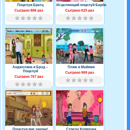
Поцелуи Братц
Исцеляющий поцелуй Барби
Сыграно 886 раз
Сыграно 625 раз
Анджелина и Брэд –
Пляж в Майями
Поцелуй
Сыграно 969 раз
Сыграно 767 раз
Поцелуи вне закона!
Стрела Купидона