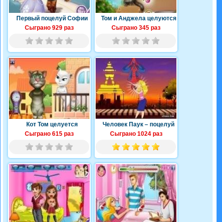
Первый поцелуй Софии
Том и Анджела целуются
Сыграно 929 раз
Сыграно 345 раз
Кот Том целуется
Человек Паук – поцелуй
Сыграно 615 раз
Сыграно 1024 раз