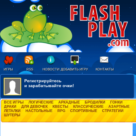
ИГРЫ
RSS
НОВОСТИ
ДОБАВИТЬ ИГРУ
КОНТАКТЫ
Регистрируйтесь
и зарабатывайте очки!
ВСЕ ИГРЫ
ЛОГИЧЕСКИЕ
АРКАДНЫЕ
БРОДИЛКИ
ГОНКИ
ДРАКИ
ДЛЯ ДЕВОЧЕК
КВЕСТЫ
КЛАССИЧЕСКИЕ
АЗАРТНЫЕ
ЛЕТАЛКИ
НАСТОЛЬНЫЕ
RPG
СПОРТИВНЫЕ
СТРАТЕГИИ
ШУТЕРЫ