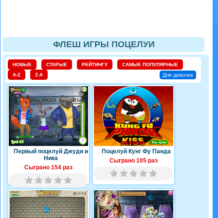
ФЛЕШ ИГРЫ ПОЦЕЛУИ
НОВЫЕ
СТАРЫЕ
РЕЙТИНГУ
САМЫЕ ПОПУЛЯРНЫЕ
A-Z
Z-A
Для девочек
Первый поцелуй Джуди и
Поцелуй Кунг Фу Панда
Ника
Сыграно 105 раз
Сыграно 154 раз