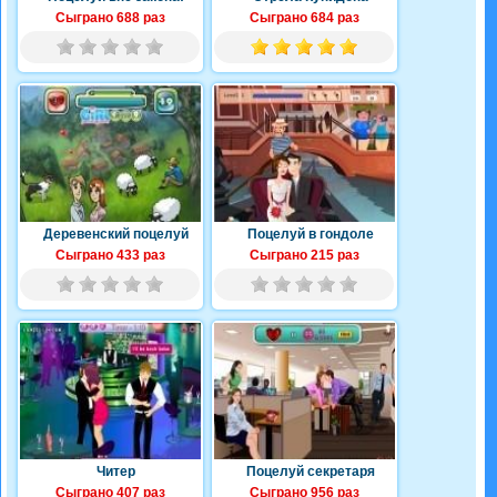
Сыграно 688 раз
Сыграно 684 раз
Деревенский поцелуй
Поцелуй в гондоле
Сыграно 433 раз
Сыграно 215 раз
Читер
Поцелуй секретаря
Сыграно 407 раз
Сыграно 956 раз