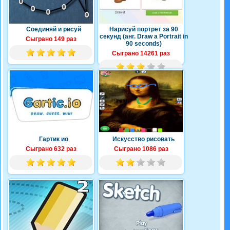
Соединяй и рисуй
Нарисуй портрет за 90
секунд (анг. Draw a Portrait in
Сыграно 149 раз
90 seconds)
Сыграно 14261 раз
Гартик ио
Искусство рисовать
Сыграно 632 раз
Сыграно 1086 раз