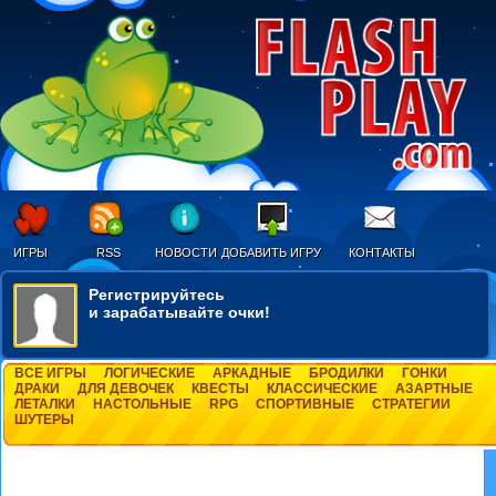
ИГРЫ
RSS
НОВОСТИ
ДОБАВИТЬ ИГРУ
КОНТАКТЫ
Регистрируйтесь
и зарабатывайте очки!
ВСЕ ИГРЫ
ЛОГИЧЕСКИЕ
АРКАДНЫЕ
БРОДИЛКИ
ГОНКИ
ДРАКИ
ДЛЯ ДЕВОЧЕК
КВЕСТЫ
КЛАССИЧЕСКИЕ
АЗАРТНЫЕ
ЛЕТАЛКИ
НАСТОЛЬНЫЕ
RPG
СПОРТИВНЫЕ
СТРАТЕГИИ
ШУТЕРЫ