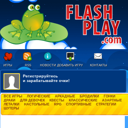
ИГРЫ
RSS
НОВОСТИ
ДОБАВИТЬ ИГРУ
КОНТАКТЫ
Регистрируйтесь
и зарабатывайте очки!
ВСЕ ИГРЫ
ЛОГИЧЕСКИЕ
АРКАДНЫЕ
БРОДИЛКИ
ГОНКИ
ДРАКИ
ДЛЯ ДЕВОЧЕК
КВЕСТЫ
КЛАССИЧЕСКИЕ
АЗАРТНЫЕ
ЛЕТАЛКИ
НАСТОЛЬНЫЕ
RPG
СПОРТИВНЫЕ
СТРАТЕГИИ
ШУТЕРЫ