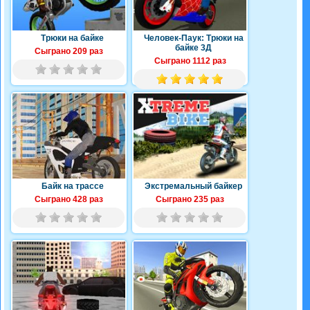
Трюки на байке
Человек-Паук: Трюки на
байке 3Д
Сыграно 209 раз
Сыграно 1112 раз
Байк на трассе
Экстремальный байкер
Сыграно 428 раз
Сыграно 235 раз