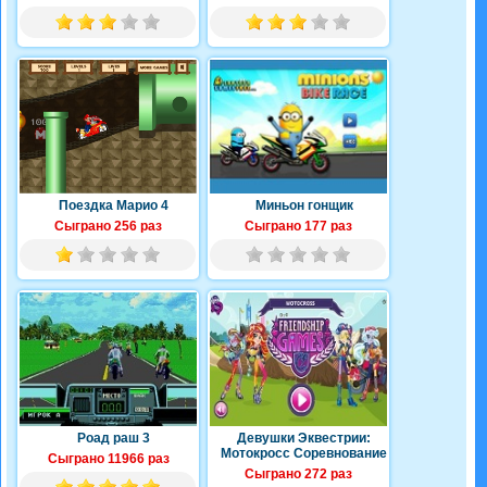
Поездка Марио 4
Миньон гонщик
Сыграно 256 раз
Сыграно 177 раз
Роад раш 3
Девушки Эквестрии:
Мотокросс Соревнование
Сыграно 11966 раз
Сыграно 272 раз