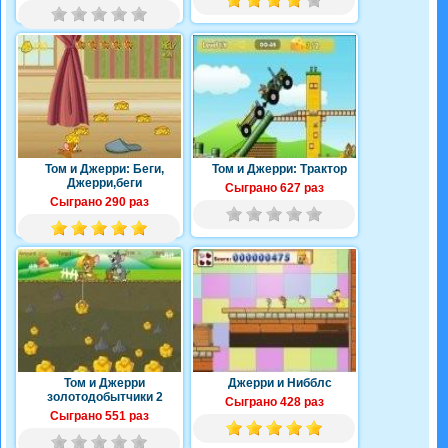
Том и Джерри: Беги,
Том и Джерри: Трактор
Джерри,беги
Сыграно 627 раз
Сыграно 290 раз
Том и Джерри
Джерри и Нибблс
золотодобытчики 2
Сыграно 428 раз
Сыграно 551 раз