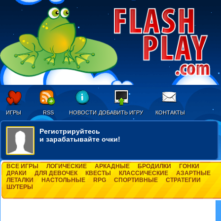
ИГРЫ
RSS
НОВОСТИ
ДОБАВИТЬ ИГРУ
КОНТАКТЫ
Регистрируйтесь
и зарабатывайте очки!
ВСЕ ИГРЫ
ЛОГИЧЕСКИЕ
АРКАДНЫЕ
БРОДИЛКИ
ГОНКИ
ДРАКИ
ДЛЯ ДЕВОЧЕК
КВЕСТЫ
КЛАССИЧЕСКИЕ
АЗАРТНЫЕ
ЛЕТАЛКИ
НАСТОЛЬНЫЕ
RPG
СПОРТИВНЫЕ
СТРАТЕГИИ
ШУТЕРЫ