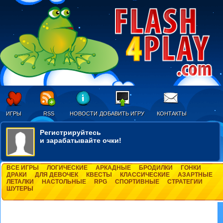
ИГРЫ
RSS
НОВОСТИ
ДОБАВИТЬ ИГРУ
КОНТАКТЫ
Регистрируйтесь
и зарабатывайте очки!
ВСЕ ИГРЫ
ЛОГИЧЕСКИЕ
АРКАДНЫЕ
БРОДИЛКИ
ГОНКИ
ДРАКИ
ДЛЯ ДЕВОЧЕК
КВЕСТЫ
КЛАССИЧЕСКИЕ
АЗАРТНЫЕ
ЛЕТАЛКИ
НАСТОЛЬНЫЕ
RPG
СПОРТИВНЫЕ
СТРАТЕГИИ
ШУТЕРЫ