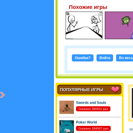
Похожие игры
Ошибка?
Войти
Во весь
ПОПУЛЯРНЫЕ ИГРЫ
Swords and Souls
Сыграно 380811 раз
Poker World
Сыграно 184007 раз
мо