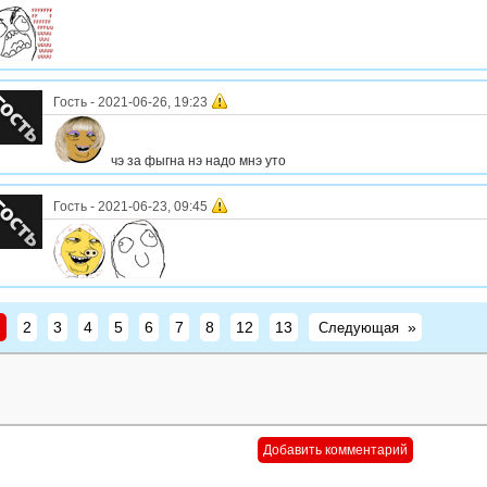
Гость
-
2021-06-26, 19:23
чэ за фыгна нэ надо мнэ уто
Гость
-
2021-06-23, 09:45
1
2
3
4
5
6
7
8
12
13
»
Следующая