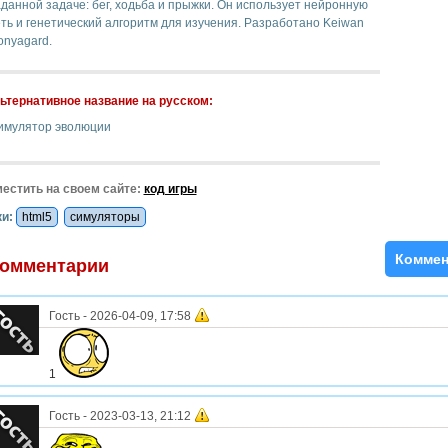
данной задаче: бег, ходьба и прыжки. Он использует нейронную
ть и генетический алгоритм для изучения. Разработано Keiwan
onyagard.
ьтернативное название на русском:
имулятор эволюции
естить на своем сайте:
код игры
и:
html5
симуляторы
Коммен
омментарии
Гость
-
2026-04-09, 17:58
1
Гость
-
2023-03-13, 21:12