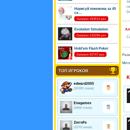
за
се
Нарисуй покемона за 45
D
се…
Сыграно 163614 раз
Evolution Simulation
Ал
Сыграно 133296 раз
С
Hold'em Flash Poker
Сыграно 92747 раз
Разм
Метк
ТОП ИГРОКОВ
К
edward2005
(90382 очков)
Enagames
(6800 очков)
ZorroFe
(5370 очков)