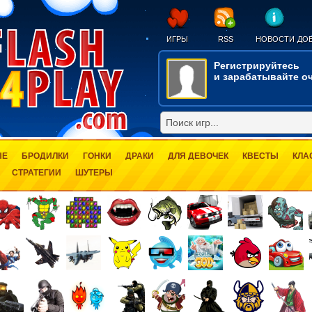
ИГРЫ
RSS
НОВОСТИ
ДОБ
Регистрируйтесь
и зарабатывайте оч
ЫЕ
БРОДИЛКИ
ГОНКИ
ДРАКИ
ДЛЯ ДЕВОЧЕК
КВЕСТЫ
КЛА
СТРАТЕГИИ
ШУТЕРЫ