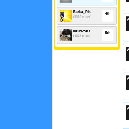
Barba_Ris
4th
(5014 очков)
kirill92583
5th
(4075 очков)