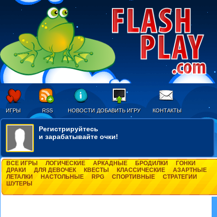
ИГРЫ
RSS
НОВОСТИ
ДОБАВИТЬ ИГРУ
КОНТАКТЫ
Регистрируйтесь
и зарабатывайте очки!
ВСЕ ИГРЫ
ЛОГИЧЕСКИЕ
АРКАДНЫЕ
БРОДИЛКИ
ГОНКИ
ДРАКИ
ДЛЯ ДЕВОЧЕК
КВЕСТЫ
КЛАССИЧЕСКИЕ
АЗАРТНЫЕ
ЛЕТАЛКИ
НАСТОЛЬНЫЕ
RPG
СПОРТИВНЫЕ
СТРАТЕГИИ
ШУТЕРЫ