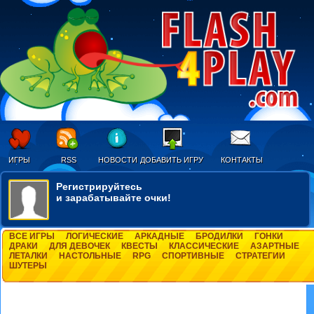
ИГРЫ
RSS
НОВОСТИ
ДОБАВИТЬ ИГРУ
КОНТАКТЫ
Регистрируйтесь
и зарабатывайте очки!
ВСЕ ИГРЫ
ЛОГИЧЕСКИЕ
АРКАДНЫЕ
БРОДИЛКИ
ГОНКИ
ДРАКИ
ДЛЯ ДЕВОЧЕК
КВЕСТЫ
КЛАССИЧЕСКИЕ
АЗАРТНЫЕ
ЛЕТАЛКИ
НАСТОЛЬНЫЕ
RPG
СПОРТИВНЫЕ
СТРАТЕГИИ
ШУТЕРЫ