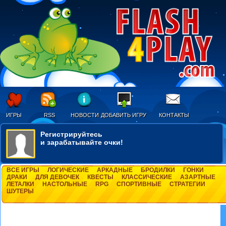
ИГРЫ
RSS
НОВОСТИ
ДОБАВИТЬ ИГРУ
КОНТАКТЫ
Регистрируйтесь
и зарабатывайте очки!
ВСЕ ИГРЫ
ЛОГИЧЕСКИЕ
АРКАДНЫЕ
БРОДИЛКИ
ГОНКИ
ДРАКИ
ДЛЯ ДЕВОЧЕК
КВЕСТЫ
КЛАССИЧЕСКИЕ
АЗАРТНЫЕ
ЛЕТАЛКИ
НАСТОЛЬНЫЕ
RPG
СПОРТИВНЫЕ
СТРАТЕГИИ
ШУТЕРЫ