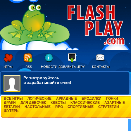
ИГРЫ
RSS
НОВОСТИ
ДОБАВИТЬ ИГРУ
КОНТАКТЫ
Регистрируйтесь
и зарабатывайте очки!
ВСЕ ИГРЫ
ЛОГИЧЕСКИЕ
АРКАДНЫЕ
БРОДИЛКИ
ГОНКИ
ДРАКИ
ДЛЯ ДЕВОЧЕК
КВЕСТЫ
КЛАССИЧЕСКИЕ
АЗАРТНЫЕ
ЛЕТАЛКИ
НАСТОЛЬНЫЕ
RPG
СПОРТИВНЫЕ
СТРАТЕГИИ
ШУТЕРЫ