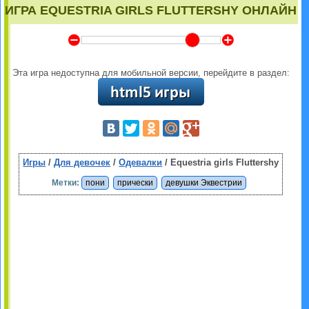
ИГРА EQUESTRIA GIRLS FLUTTERSHY ОНЛАЙН
Y
Z
Эта игра недоступна для мобильной версии, перейдите в раздел:
Игры
/
Для девочек
/
Одевалки
/ Equestria girls Fluttershy
Метки:
пони
прически
девушки Эквестрии