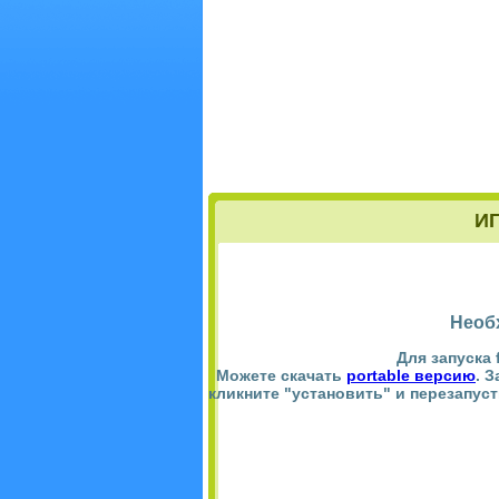
И
Необ
Для запуска 
Можете скачать
portable версию
. 
кликните "установить" и перезапус