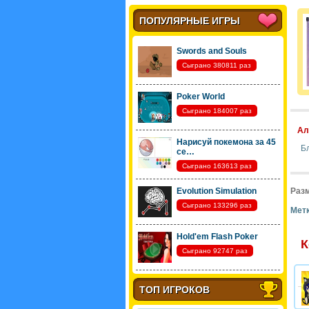
ПОПУЛЯРНЫЕ ИГРЫ
Swords and Souls
Сыграно 380811 раз
Poker World
Сыграно 184007 раз
Ал
Нарисуй покемона за 45
Б
се…
Сыграно 163613 раз
Evolution Simulation
Разм
Сыграно 133296 раз
Метк
Hold'em Flash Poker
К
Сыграно 92747 раз
ТОП ИГРОКОВ