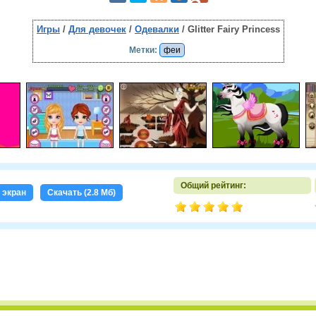
Игры
/
Для девочек
/
Одевалки
/ Glitter Fairy Princess
Метки:
феи
Общий рейтинг:
 экран
Скачать (2.8 Мб)