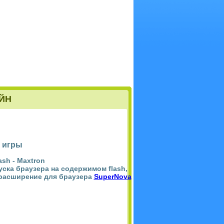
ЙН
 игры
ash -
Maxtron
пуска браузера на содержимом flash,
 расширение для браузера
SuperNova