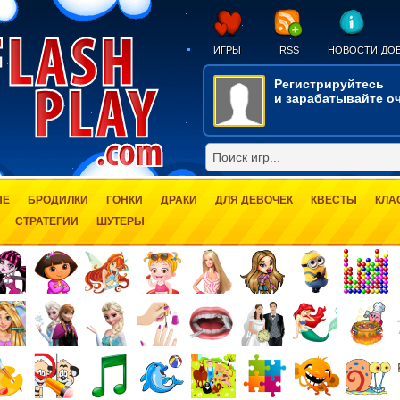
ИГРЫ
RSS
НОВОСТИ
ДОБ
Регистрируйтесь
и зарабатывайте оч
ЫЕ
БРОДИЛКИ
ГОНКИ
ДРАКИ
ДЛЯ ДЕВОЧЕК
КВЕСТЫ
КЛА
СТРАТЕГИИ
ШУТЕРЫ