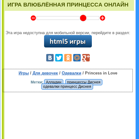
ИГРА ВЛЮБЛЁННАЯ ПРИНЦЕССА ОНЛАЙН
Y
Z
Эта игра недоступна для мобильной версии, перейдите в раздел:
Игры
/
Для девочек
/
Одевалки
/ Princess in Love
Метки:
Алладин
принцессы Диснея
одевалки принцесс Диснея