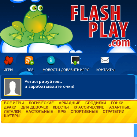
ИГРЫ
RSS
НОВОСТИ
ДОБАВИТЬ ИГРУ
КОНТАКТЫ
Регистрируйтесь
и зарабатывайте очки!
ВСЕ ИГРЫ
ЛОГИЧЕСКИЕ
АРКАДНЫЕ
БРОДИЛКИ
ГОНКИ
ДРАКИ
ДЛЯ ДЕВОЧЕК
КВЕСТЫ
КЛАССИЧЕСКИЕ
АЗАРТНЫЕ
ЛЕТАЛКИ
НАСТОЛЬНЫЕ
RPG
СПОРТИВНЫЕ
СТРАТЕГИИ
ШУТЕРЫ