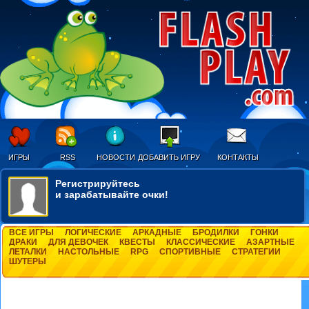
ИГРЫ
RSS
НОВОСТИ
ДОБАВИТЬ ИГРУ
КОНТАКТЫ
Регистрируйтесь
и зарабатывайте очки!
ВСЕ ИГРЫ
ЛОГИЧЕСКИЕ
АРКАДНЫЕ
БРОДИЛКИ
ГОНКИ
ДРАКИ
ДЛЯ ДЕВОЧЕК
КВЕСТЫ
КЛАССИЧЕСКИЕ
АЗАРТНЫЕ
ЛЕТАЛКИ
НАСТОЛЬНЫЕ
RPG
СПОРТИВНЫЕ
СТРАТЕГИИ
ШУТЕРЫ