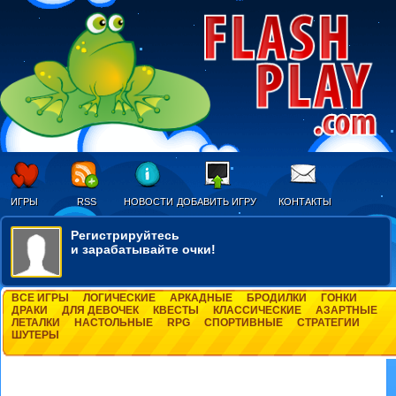
ИГРЫ
RSS
НОВОСТИ
ДОБАВИТЬ ИГРУ
КОНТАКТЫ
Регистрируйтесь
и зарабатывайте очки!
ВСЕ ИГРЫ
ЛОГИЧЕСКИЕ
АРКАДНЫЕ
БРОДИЛКИ
ГОНКИ
ДРАКИ
ДЛЯ ДЕВОЧЕК
КВЕСТЫ
КЛАССИЧЕСКИЕ
АЗАРТНЫЕ
ЛЕТАЛКИ
НАСТОЛЬНЫЕ
RPG
СПОРТИВНЫЕ
СТРАТЕГИИ
ШУТЕРЫ