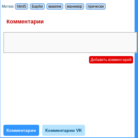
Метки:
html5
Барби
макияж
маникюр
прически
Комментарии
Комментарии
Комментарии VK