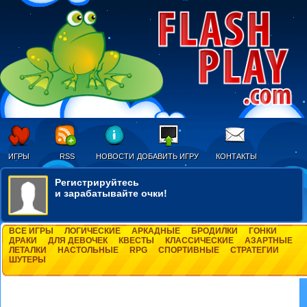
ИГРЫ
RSS
НОВОСТИ
ДОБАВИТЬ ИГРУ
КОНТАКТЫ
Регистрируйтесь
и зарабатывайте очки!
ВСЕ ИГРЫ
ЛОГИЧЕСКИЕ
АРКАДНЫЕ
БРОДИЛКИ
ГОНКИ
ДРАКИ
ДЛЯ ДЕВОЧЕК
КВЕСТЫ
КЛАССИЧЕСКИЕ
АЗАРТНЫЕ
ЛЕТАЛКИ
НАСТОЛЬНЫЕ
RPG
СПОРТИВНЫЕ
СТРАТЕГИИ
ШУТЕРЫ