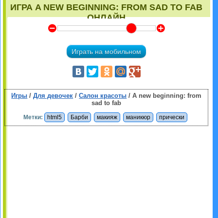
ИГРА A NEW BEGINNING: FROM SAD TO FAB
ОНЛАЙН
Y
Z
Играть на мобильном
Игры
/
Для девочек
/
Салон красоты
/ A new beginning: from
sad to fab
Метки:
html5
Барби
макияж
маникюр
прически