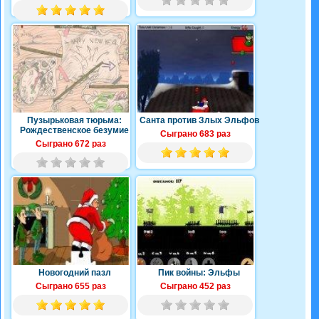
Пузырьковая тюрьма:
Санта против Злых Эльфов
Рождественское безумие
Сыграно 683 раз
Сыграно 672 раз
Новогодний пазл
Пик войны: Эльфы
Сыграно 655 раз
Сыграно 452 раз