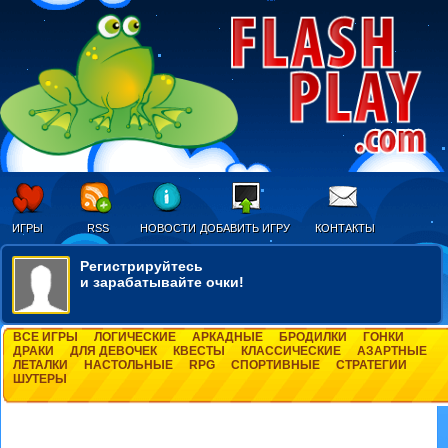
ИГРЫ
RSS
НОВОСТИ
ДОБАВИТЬ ИГРУ
КОНТАКТЫ
Регистрируйтесь
и зарабатывайте очки!
ВСЕ ИГРЫ
ЛОГИЧЕСКИЕ
АРКАДНЫЕ
БРОДИЛКИ
ГОНКИ
ДРАКИ
ДЛЯ ДЕВОЧЕК
КВЕСТЫ
КЛАССИЧЕСКИЕ
АЗАРТНЫЕ
ЛЕТАЛКИ
НАСТОЛЬНЫЕ
RPG
СПОРТИВНЫЕ
СТРАТЕГИИ
ШУТЕРЫ