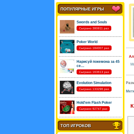
ПОПУЛЯРНЫЕ ИГРЫ
Swords and Souls
Сыграно 380811 раз
Poker World
Сыграно 184007 раз
Ал
Нарисуй покемона за 45
М
се…
Сыграно 163613 раз
Evolution Simulation
Разм
Сыграно 133296 раз
Метк
Hold'em Flash Poker
К
Сыграно 92747 раз
ТОП ИГРОКОВ