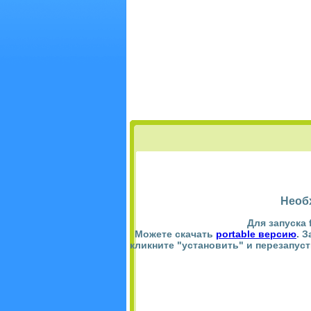
Необ
Для запуска 
Можете скачать
portable версию
. 
кликните "установить" и перезапус