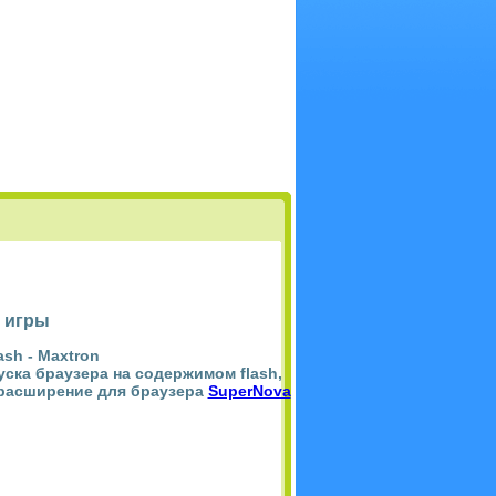
 игры
ash -
Maxtron
пуска браузера на содержимом flash,
 расширение для браузера
SuperNova