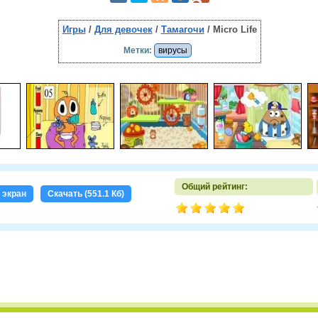
Игры
/
Для девочек
/
Тамагочи
/ Micro Life
Метки:
вирусы
Общий рейтинг:
 экран
Скачать (551.1 Кб)