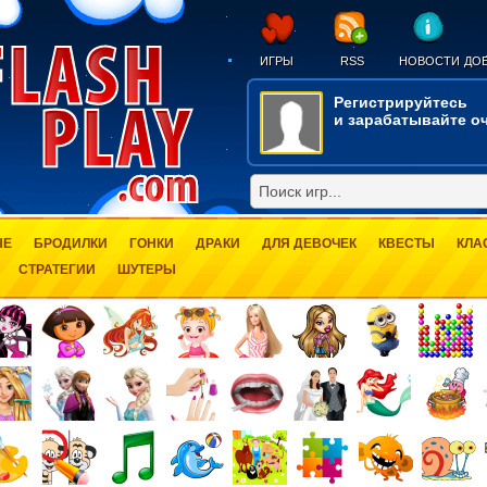
ИГРЫ
RSS
НОВОСТИ
ДОБ
Регистрируйтесь
и зарабатывайте оч
ЫЕ
БРОДИЛКИ
ГОНКИ
ДРАКИ
ДЛЯ ДЕВОЧЕК
КВЕСТЫ
КЛА
СТРАТЕГИИ
ШУТЕРЫ