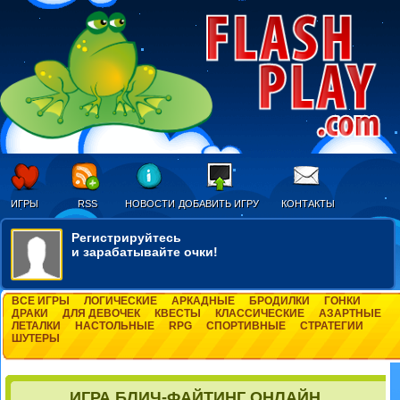
ИГРЫ
RSS
НОВОСТИ
ДОБАВИТЬ ИГРУ
КОНТАКТЫ
Регистрируйтесь
и зарабатывайте очки!
ВСЕ ИГРЫ
ЛОГИЧЕСКИЕ
АРКАДНЫЕ
БРОДИЛКИ
ГОНКИ
ДРАКИ
ДЛЯ ДЕВОЧЕК
КВЕСТЫ
КЛАССИЧЕСКИЕ
АЗАРТНЫЕ
ЛЕТАЛКИ
НАСТОЛЬНЫЕ
RPG
СПОРТИВНЫЕ
СТРАТЕГИИ
ШУТЕРЫ
ИГРА БЛИЧ-ФАЙТИНГ ОНЛАЙН