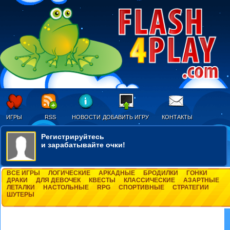
ИГРЫ
RSS
НОВОСТИ
ДОБАВИТЬ ИГРУ
КОНТАКТЫ
Регистрируйтесь
и зарабатывайте очки!
ВСЕ ИГРЫ
ЛОГИЧЕСКИЕ
АРКАДНЫЕ
БРОДИЛКИ
ГОНКИ
ДРАКИ
ДЛЯ ДЕВОЧЕК
КВЕСТЫ
КЛАССИЧЕСКИЕ
АЗАРТНЫЕ
ЛЕТАЛКИ
НАСТОЛЬНЫЕ
RPG
СПОРТИВНЫЕ
СТРАТЕГИИ
ШУТЕРЫ