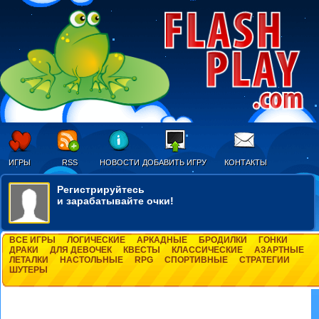
ИГРЫ
RSS
НОВОСТИ
ДОБАВИТЬ ИГРУ
КОНТАКТЫ
Регистрируйтесь
и зарабатывайте очки!
ВСЕ ИГРЫ
ЛОГИЧЕСКИЕ
АРКАДНЫЕ
БРОДИЛКИ
ГОНКИ
ДРАКИ
ДЛЯ ДЕВОЧЕК
КВЕСТЫ
КЛАССИЧЕСКИЕ
АЗАРТНЫЕ
ЛЕТАЛКИ
НАСТОЛЬНЫЕ
RPG
СПОРТИВНЫЕ
СТРАТЕГИИ
ШУТЕРЫ