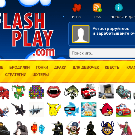
ИГРЫ
RSS
НОВОСТИ
ДОБ
Регистрируйтесь
и зарабатывайте оч
ЫЕ
БРОДИЛКИ
ГОНКИ
ДРАКИ
ДЛЯ ДЕВОЧЕК
КВЕСТЫ
КЛА
СТРАТЕГИИ
ШУТЕРЫ