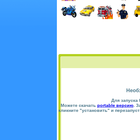
Необ
Для запуска 
Можете скачать
portable версию
. 
кликните "установить" и перезапус