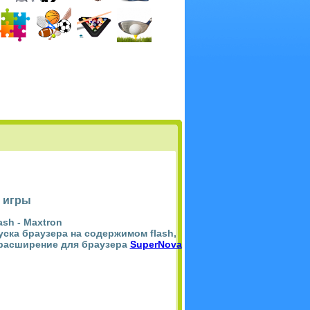
 игры
ash -
Maxtron
пуска браузера на содержимом flash,
 расширение для браузера
SuperNova