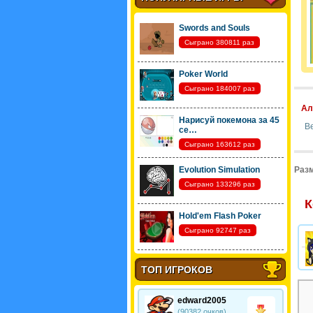
Swords and Souls
Сыграно 380811 раз
Poker World
Сыграно 184007 раз
Ал
Нарисуй покемона за 45
В
се…
Сыграно 163612 раз
Evolution Simulation
Разм
Сыграно 133296 раз
К
Hold'em Flash Poker
Сыграно 92747 раз
ТОП ИГРОКОВ
edward2005
(90382 очков)