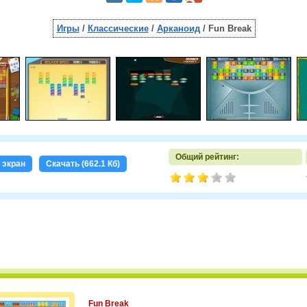
Игры
/
Классические
/
Арканоид
/ Fun Break
Общий рейтинг:
 экран
Скачать (662.1 Кб)
Fun Break