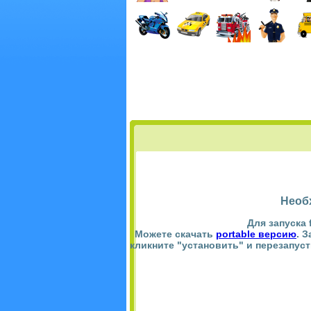
Необ
Для запуска 
Можете скачать
portable версию
. 
кликните "установить" и перезапус