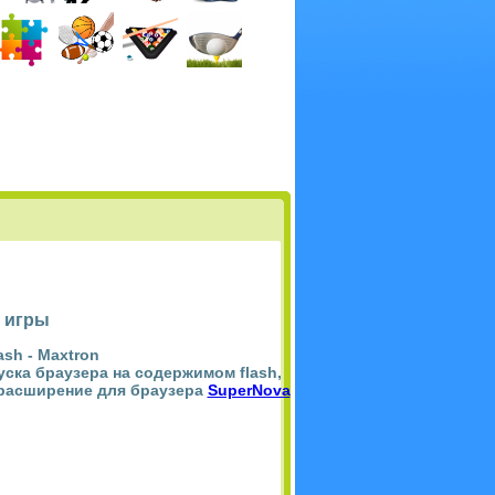
 игры
ash -
Maxtron
пуска браузера на содержимом flash,
 расширение для браузера
SuperNova