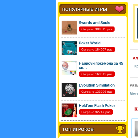
ПОПУЛЯРНЫЕ ИГРЫ
Swords and Souls
Сыграно 380811 раз
Poker World
Сыграно 184007 раз
Ал
Нарисуй покемона за 45
К
се…
Сыграно 163612 раз
Evolution Simulation
Разм
Сыграно 133296 раз
Метк
Hold'em Flash Poker
К
Сыграно 92747 раз
ТОП ИГРОКОВ