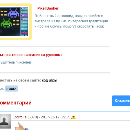
Pixel Basher
Любопытный арканоид, начинающийся с
выстрела из пушки. Интересная гравитация
и прочие бонусы помогут скоротать часок.
ьтернативное название на русском:
рушитель пикселей
естить на своем сайте:
код игры
и:
пушки
Коммен
омментарии
ZorroFe
(5370) -
2017-12-17, 19:15