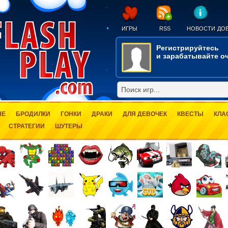
ИГРЫ
RSS
НОВОСТИ
ДОБ
Регистрируйтесь
и зарабатывайте оч
ЫЕ
БРОДИЛКИ
ГОНКИ
ДРАКИ
ДЛЯ ДЕВОЧЕК
КВЕСТЫ
КЛА
СТРАТЕГИИ
ШУТЕРЫ