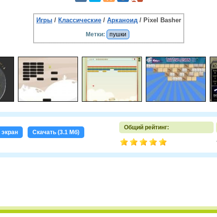
Игры
/
Классические
/
Арканоид
/ Pixel Basher
Метки:
пушки
Общий рейтинг:
 экран
Скачать (3.1 Мб)