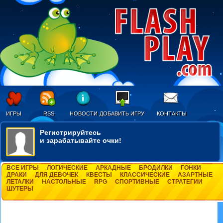
ИГРЫ
RSS
НОВОСТИ
ДОБАВИТЬ ИГРУ
КОНТАКТЫ
Регистрируйтесь
и зарабатывайте очки!
ВСЕ ИГРЫ
ЛОГИЧЕСКИЕ
АРКАДНЫЕ
БРОДИЛКИ
ГОНКИ
ДРАКИ
ДЛЯ ДЕВОЧЕК
КВЕСТЫ
КЛАССИЧЕСКИЕ
АЗАРТНЫЕ
ЛЕТАЛКИ
НАСТОЛЬНЫЕ
RPG
СПОРТИВНЫЕ
СТРАТЕГИИ
ШУТЕРЫ