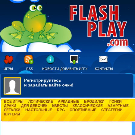
ИГРЫ
RSS
НОВОСТИ
ДОБАВИТЬ ИГРУ
КОНТАКТЫ
Регистрируйтесь
и зарабатывайте очки!
ВСЕ ИГРЫ
ЛОГИЧЕСКИЕ
АРКАДНЫЕ
БРОДИЛКИ
ГОНКИ
ДРАКИ
ДЛЯ ДЕВОЧЕК
КВЕСТЫ
КЛАССИЧЕСКИЕ
АЗАРТНЫЕ
ЛЕТАЛКИ
НАСТОЛЬНЫЕ
RPG
СПОРТИВНЫЕ
СТРАТЕГИИ
ШУТЕРЫ