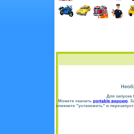
Необ
Для запуска 
Можете скачать
portable версию
. 
кликните "установить" и перезапус