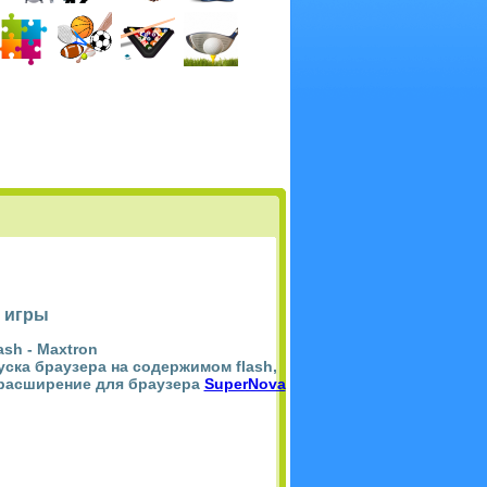
 игры
ash -
Maxtron
пуска браузера на содержимом flash,
 расширение для браузера
SuperNova