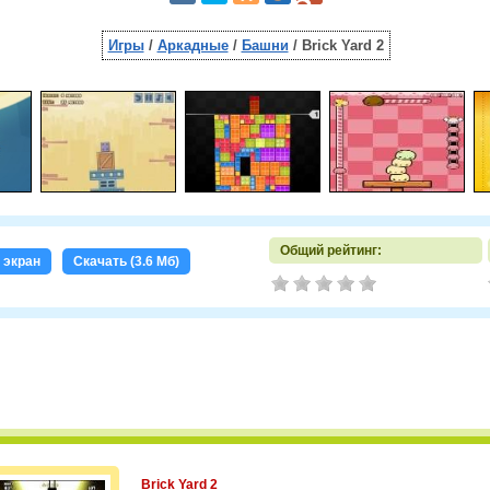
Игры
/
Аркадные
/
Башни
/ Brick Yard 2
Общий рейтинг:
 экран
Скачать (3.6 Мб)
Brick Yard 2