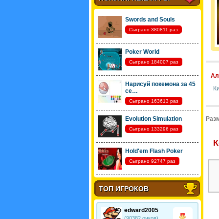
Swords and Souls
Сыграно 380811 раз
Poker World
Сыграно 184007 раз
Ал
Нарисуй покемона за 45
К
се…
Сыграно 163613 раз
Evolution Simulation
Разм
Сыграно 133296 раз
К
Hold'em Flash Poker
Сыграно 92747 раз
ТОП ИГРОКОВ
edward2005
(90382 очков)