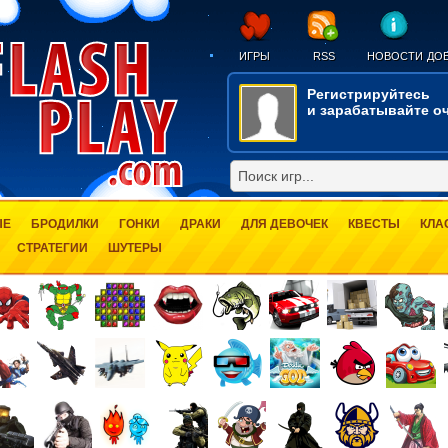
ИГРЫ
RSS
НОВОСТИ
ДОБ
Регистрируйтесь
и зарабатывайте оч
ЫЕ
БРОДИЛКИ
ГОНКИ
ДРАКИ
ДЛЯ ДЕВОЧЕК
КВЕСТЫ
КЛА
СТРАТЕГИИ
ШУТЕРЫ