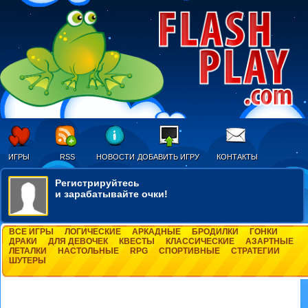
ИГРЫ
RSS
НОВОСТИ
ДОБАВИТЬ ИГРУ
КОНТАКТЫ
Регистрируйтесь
и зарабатывайте очки!
ВСЕ ИГРЫ
ЛОГИЧЕСКИЕ
АРКАДНЫЕ
БРОДИЛКИ
ГОНКИ
ДРАКИ
ДЛЯ ДЕВОЧЕК
КВЕСТЫ
КЛАССИЧЕСКИЕ
АЗАРТНЫЕ
ЛЕТАЛКИ
НАСТОЛЬНЫЕ
RPG
СПОРТИВНЫЕ
СТРАТЕГИИ
ШУТЕРЫ