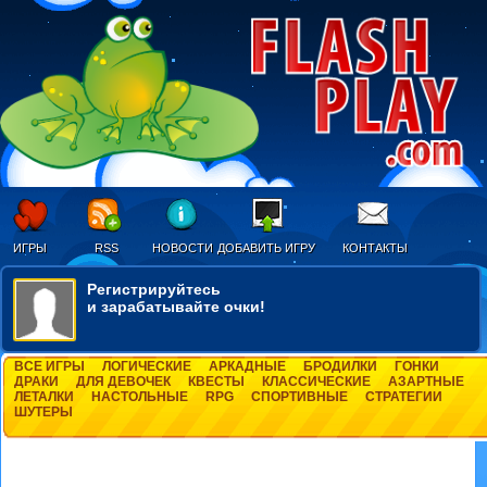
ИГРЫ
RSS
НОВОСТИ
ДОБАВИТЬ ИГРУ
КОНТАКТЫ
Регистрируйтесь
и зарабатывайте очки!
ВСЕ ИГРЫ
ЛОГИЧЕСКИЕ
АРКАДНЫЕ
БРОДИЛКИ
ГОНКИ
ДРАКИ
ДЛЯ ДЕВОЧЕК
КВЕСТЫ
КЛАССИЧЕСКИЕ
АЗАРТНЫЕ
ЛЕТАЛКИ
НАСТОЛЬНЫЕ
RPG
СПОРТИВНЫЕ
СТРАТЕГИИ
ШУТЕРЫ