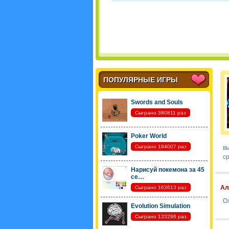
ПОПУЛЯРНЫЕ ИГРЫ
Swords and Souls
Сыграно 380811 раз
Poker World
Сыграно 184007 раз
вы
ср
Нарисуй покемона за 45
се…
Ал
Сыграно 163613 раз
О
Evolution Simulation
Сыграно 133296 раз