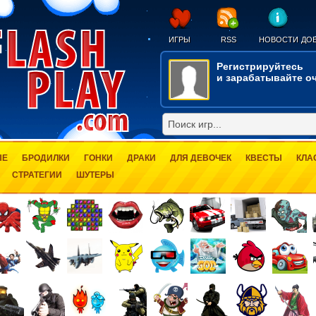
ИГРЫ
RSS
НОВОСТИ
ДОБ
Регистрируйтесь
и зарабатывайте оч
ЫЕ
БРОДИЛКИ
ГОНКИ
ДРАКИ
ДЛЯ ДЕВОЧЕК
КВЕСТЫ
КЛА
СТРАТЕГИИ
ШУТЕРЫ