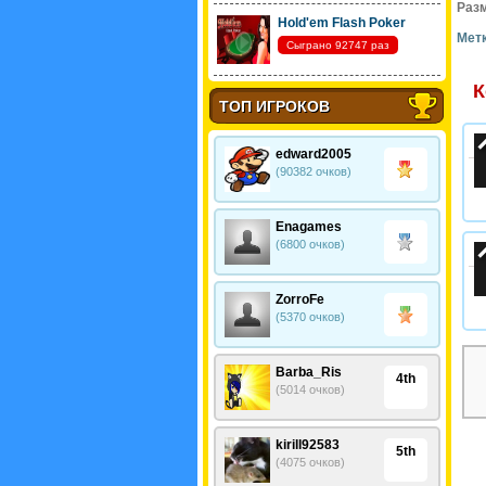
Разм
Hold'em Flash Poker
Метк
Сыграно 92747 раз
К
ТОП ИГРОКОВ
edward2005
(90382 очков)
Enagames
(6800 очков)
ZorroFe
(5370 очков)
Barba_Ris
4th
(5014 очков)
kirill92583
5th
(4075 очков)