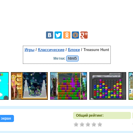
Игры
/
Классические
/
Блоки
/ Treasure Hunt
Метки:
html5
Общий рейтинг:
 экран